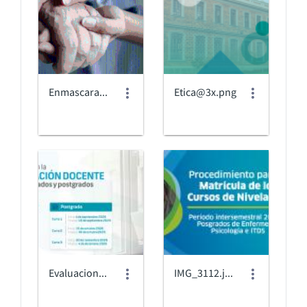
Enmascarar grupo 2.png
Etica@3x.png
EvaluacionDocente_2026 2.jpg
IMG_3112.jpeg