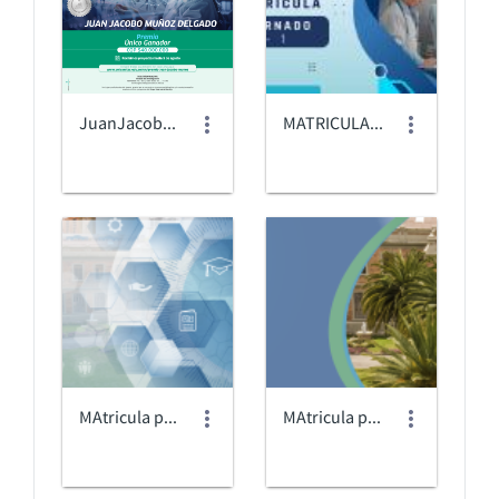
JuanJacobo_Whastapp.png
MATRICULA-INTERNADO.jpg
MAtricula posgrados@3x.png
MAtricula pregrado@3x.png