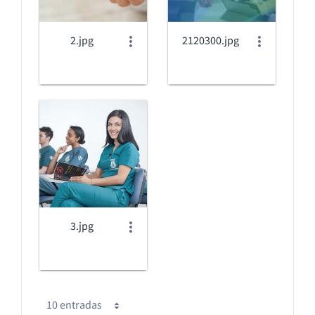
2.jpg
2120300.jpg
3.jpg
P
10 entradas