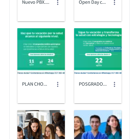
Nuevo PBX.jpg
Open Day completo_Banner General - Open day.jpg
PLAN CHOQUE POSGRADOS_3 Web Banner_Julio25.jpg
POSGRADOS_NO_MEDICOS_BANNER WEB (1).png