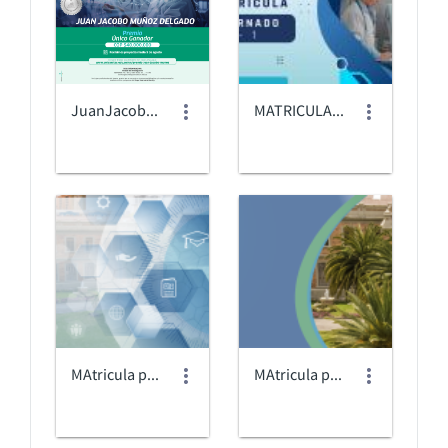
JuanJacobo_Whastapp.png
MATRICULA-INTERNADO.jpg
MAtricula posgrados@3x.png
MAtricula pregrado@3x.png