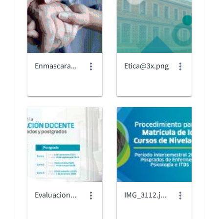
Enmascarar grupo 2.png
Etica@3x.png
EvaluacionDocente_2026 2.jpg
IMG_3112.jpeg