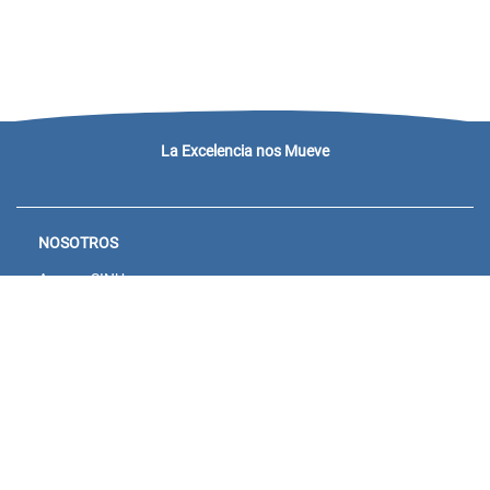
La Excelencia nos Mueve
NOSOTROS
Acceso SINU
Campus virtual
Noticias y eventos
Convocatorias Unisanitas
Descargue de Certificados
Calendario Académico 2026