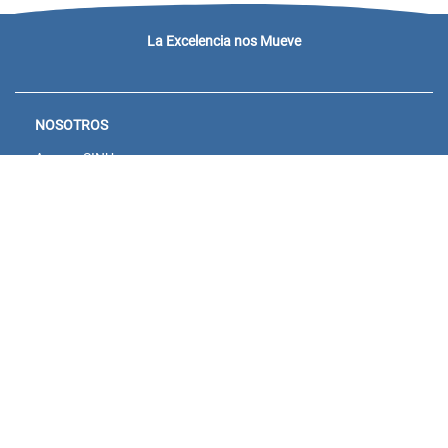
La Excelencia nos Mueve
NOSOTROS
Acceso SINU
Campus virtual
Noticias y eventos
Convocatorias Unisanitas
Descargue de Certificados
Calendario Académico 2026
CONTACTENOS
Bogotá:
Sede Salitre: Calle 23 # 66-46