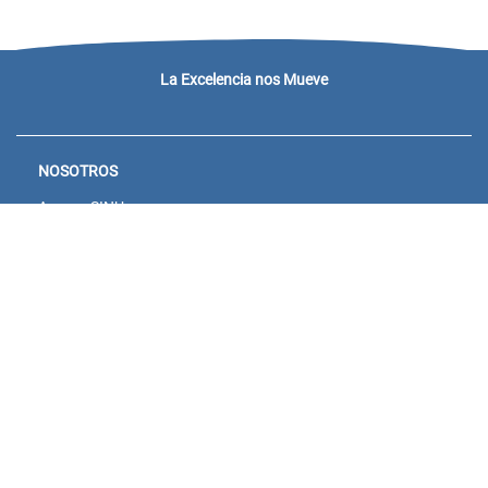
La Excelencia nos Mueve
NOSOTROS
Acceso SINU
Campus virtual
Noticias y eventos
Convocatorias Unisanitas
Descargue de Certificados
Calendario Académico 2026
CONTACTENOS
Bogotá: