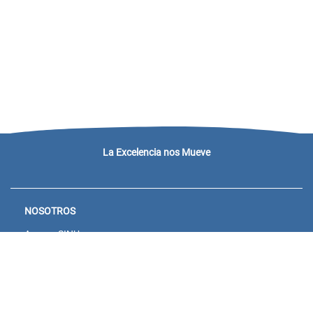
La Excelencia nos Mueve
NOSOTROS
Acceso SINU
Campus virtual
Noticias y eventos
Convocatorias Unisanitas
Descargue de Certificados