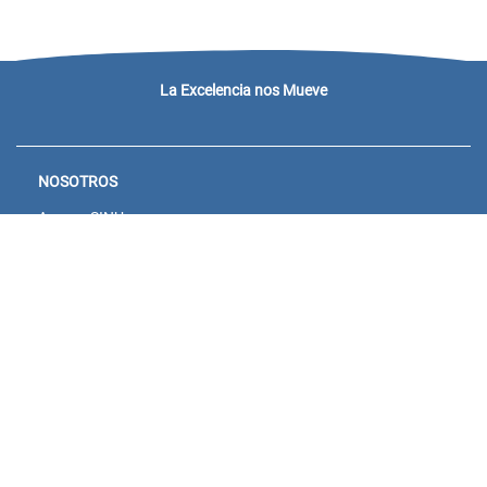
La Excelencia nos Mueve
NOSOTROS
Acceso SINU
Campus virtual
Noticias y eventos
Convocatorias Unisanitas
Descargue de Certificados
Calendario Académico 2026
CONTACTENOS
Bogotá: