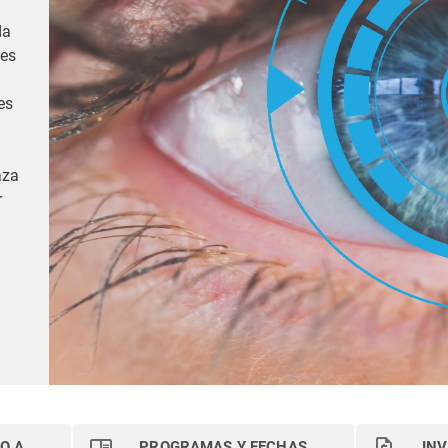
da
 es
es
aza
r
DO A
PROGRAMAS Y FECHAS
INV