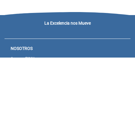
La Excelencia nos Mueve
NOSOTROS
Acceso SINU
Campus virtual
Noticias y eventos
Convocatorias Unisanitas
Descargue de Certificados
Calendario Académico 2026
CONTACTENOS
Bogotá: