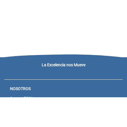
La Excelencia nos Mueve
NOSOTROS
Acceso SINU
Campus virtual
Noticias y eventos
Convocatorias Unisanitas
Descargue de Certificados