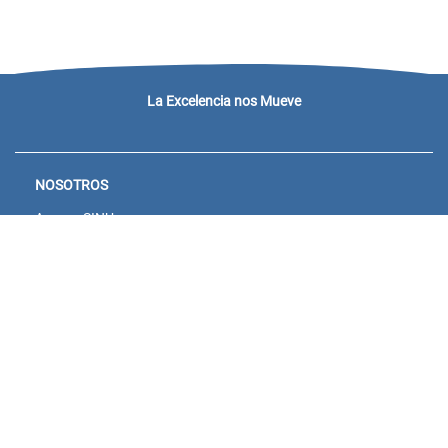
La Excelencia nos Mueve
NOSOTROS
Acceso SINU
Campus virtual
Noticias y eventos
Convocatorias Unisanitas
Descargue de Certificados
Calendario Académico 2026
CONTACTENOS