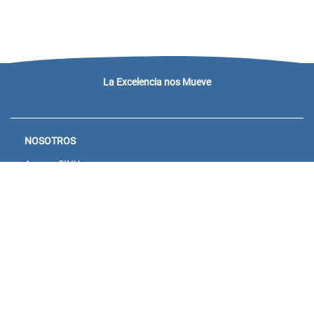
La Excelencia nos Mueve
NOSOTROS
Acceso SINU
Campus virtual
Noticias y eventos
Convocatorias Unisanitas
Descargue de Certificados
Calendario Académico 2026