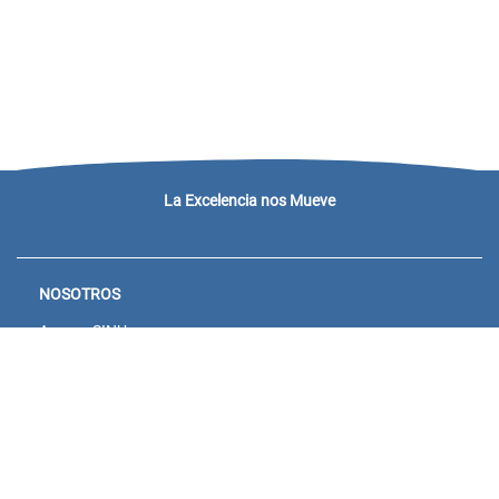
La Excelencia nos Mueve
NOSOTROS
Acceso SINU
Campus virtual
Noticias y eventos
Convocatorias Unisanitas
Descargue de Certificados
Calendario Académico 2026