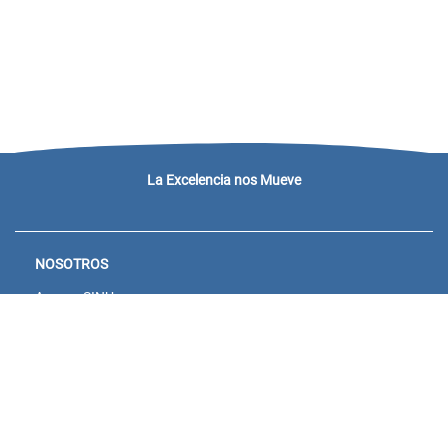
La Excelencia nos Mueve
NOSOTROS
Acceso SINU
Campus virtual
Noticias y eventos
Convocatorias Unisanitas
Descargue de Certificados
Calendario Académico 2026