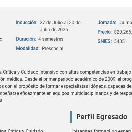
Inducción:
27 de Julio al 30 de
Jornada:
Diurn
Julio de 2026
Precio:
$20.266
zo
Duración:
4 semestres
SNIES:
54051
Modalidad:
Presencial
 Crítica y Cuidado Intensivo con altas competencias en trabajo
ión médica. Desde el primer período académico de 2009, el pro
os con el propósito de formar especialistas idóneos, capaces de 
peñarse eficazmente en equipos multidisciplinarios y de respon
s.
Perfil Egresado
ina Crítica y Cuidado
Unisanitas formará un especia