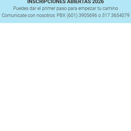
INSCRIPCIONES ABIERTAS 2026
Puedes dar el primer paso para empezar tu camino
Comunicate con nosotros: PBX (601) 3905696 o 317 3654079