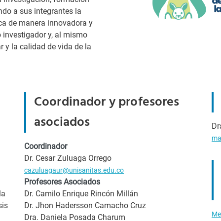
do a sus integrantes la
rica de manera innovadora y
o investigador y, al mismo
r y la calidad de vida de la
Coordinador y profesores
asociados
Dr
ma
Coordinador
Dr. Cesar Zuluaga Orrego
cazuluagaur@unisanitas.edu.co
Profesores Asociados
la
Dr. Camilo Enrique Rincón Millán
sis
Dr. Jhon Hadersson Camacho Cruz
Me
Dra. Daniela Posada Charum