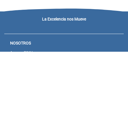
La Excelencia nos Mueve
NOSOTROS
Acceso SINU
Campus virtual
Noticias y eventos
Convocatorias Unisanitas
Descargue de Certificados
Calendario Académico 2026
CONTACTENOS
Bogotá: