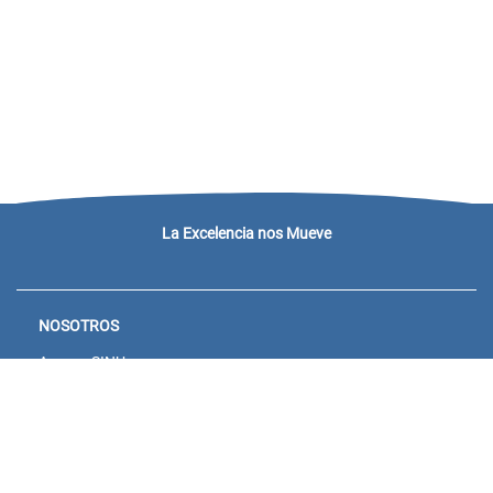
La Excelencia nos Mueve
NOSOTROS
Acceso SINU
Campus virtual
Noticias y eventos
Convocatorias Unisanitas
Descargue de Certificados