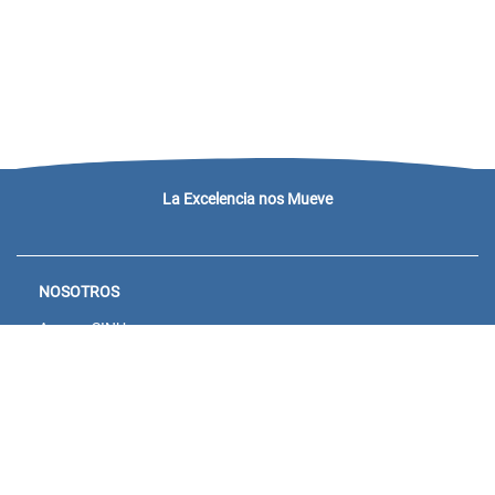
La Excelencia nos Mueve
NOSOTROS
Acceso SINU
Campus virtual
Noticias y eventos
Convocatorias Unisanitas
Descargue de Certificados
Calendario Académico 2026