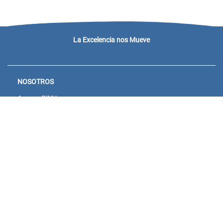
La Excelencia nos Mueve
NOSOTROS
Acceso SINU
Campus virtual
Noticias y eventos
Convocatorias Unisanitas
Descargue de Certificados
Calendario Académico 2026
CONTACTENOS
Bogotá: