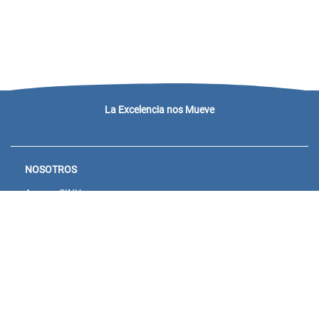
La Excelencia nos Mueve
NOSOTROS
Acceso SINU
Campus virtual
Noticias y eventos
Convocatorias Unisanitas
Descargue de Certificados
Calendario Académico 2026