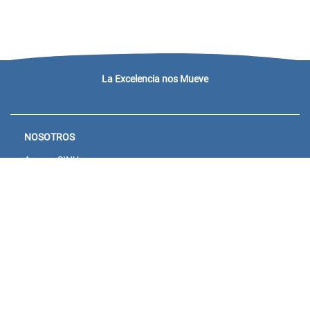
La Excelencia nos Mueve
NOSOTROS
Acceso SINU
Campus virtual
Noticias y eventos
Convocatorias Unisanitas
Descargue de Certificados
Calendario Académico 2026
CONTACTENOS