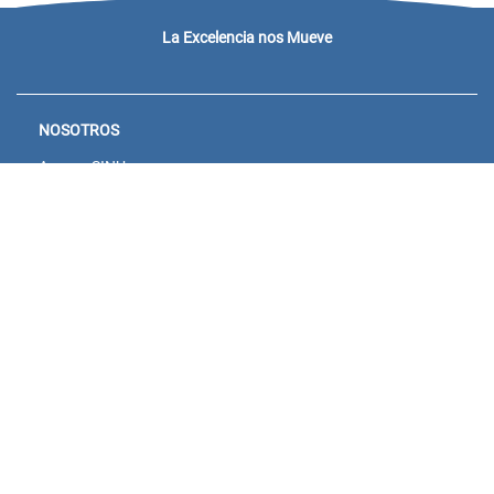
La Excelencia nos Mueve
NOSOTROS
Acceso SINU
Campus virtual
Noticias y eventos
Convocatorias Unisanitas
Descargue de Certificados
Calendario Académico 2026
CONTACTENOS
Bogotá:
Sede Salitre: Calle 23 # 66-46