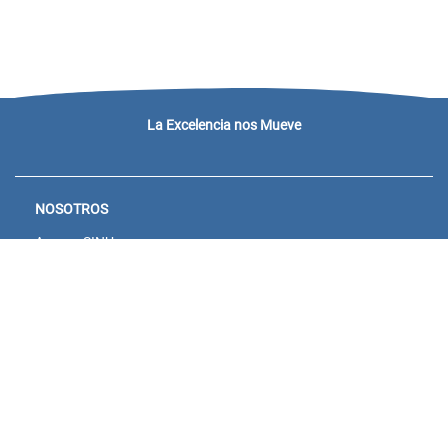
La Excelencia nos Mueve
NOSOTROS
Acceso SINU
Campus virtual
Noticias y eventos
Convocatorias Unisanitas
Descargue de Certificados
Calendario Académico 2026