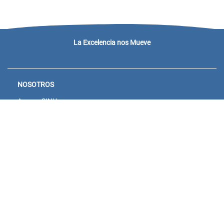
La Excelencia nos Mueve
NOSOTROS
Acceso SINU
Campus virtual
Noticias y eventos
Convocatorias Unisanitas
Descargue de Certificados
Calendario Académico 2026
CONTACTENOS