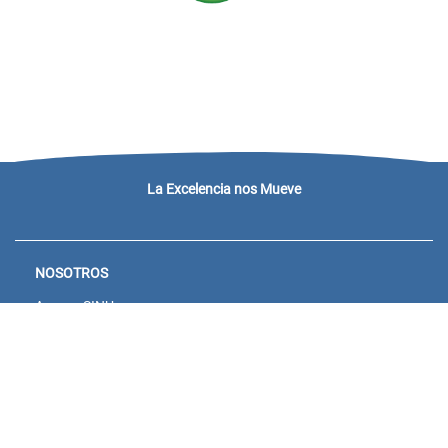
La Excelencia nos Mueve
NOSOTROS
Acceso SINU
Campus virtual
Noticias y eventos
Convocatorias Unisanitas
Descargue de Certificados
Calendario Académico 2026