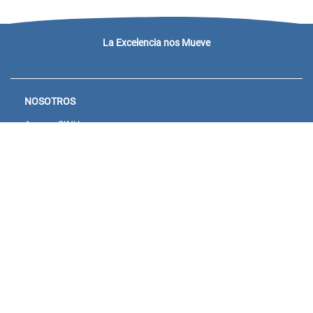
La Excelencia nos Mueve
NOSOTROS
Acceso SINU
Campus virtual
Noticias y eventos
Convocatorias Unisanitas
Descargue de Certificados
Calendario Académico 2026
CONTACTENOS
Bogotá: