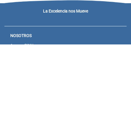
La Excelencia nos Mueve
NOSOTROS
Acceso SINU
Campus virtual
Noticias y eventos
Convocatorias Unisanitas
Descargue de Certificados
Calendario Académico 2026
CONTACTENOS
Bogotá:
Sede Salitre: Calle 23 # 66-46