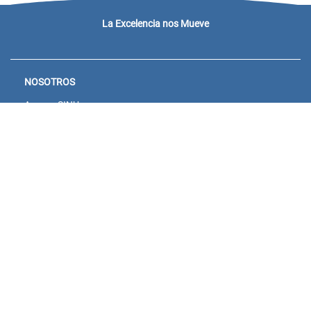
La Excelencia nos Mueve
NOSOTROS
Acceso SINU
Campus virtual
Noticias y eventos
Convocatorias Unisanitas
Descargue de Certificados
Calendario Académico 2026
CONTACTENOS
Bogotá:
Sede Salitre: Calle 23 # 66-46