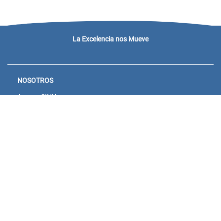
La Excelencia nos Mueve
NOSOTROS
Acceso SINU
Campus virtual
Noticias y eventos
Convocatorias Unisanitas
Descargue de Certificados
Calendario Académico 2026
CONTACTENOS
Bogotá: