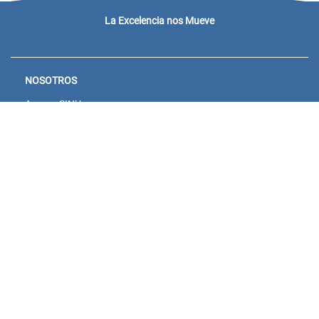
La Excelencia nos Mueve
NOSOTROS
Acceso SINU
Campus virtual
Noticias y eventos
Convocatorias Unisanitas
Descargue de Certificados
Calendario Académico 2026
CONTACTENOS
Bogotá:
Sede Salitre: Calle 23 # 66-46
Sede Norte: Calle 170 No. 8 - 41