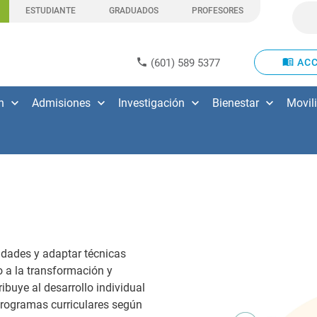
ESTUDIANTE
GRADUADOS
PROFESORES
(601) 589 5377
ACC
n
Admisiones
Investigación
Bienestar
Movil
sidades y adaptar técnicas
o a la transformación y
ibuye al desarrollo individual
 programas curriculares según