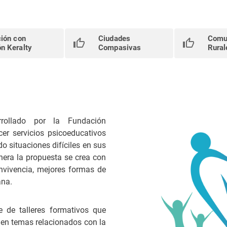
ción con
Ciudades
Comu
n Keralty
Compasivas
Rural
rrollado por la Fundación
ecer servicios psicoeducativos
o situaciones difíciles en sus
nera la propuesta se crea con
nvivencia, mejores formas de
iana.
e de talleres formativos que
s en temas relacionados con la