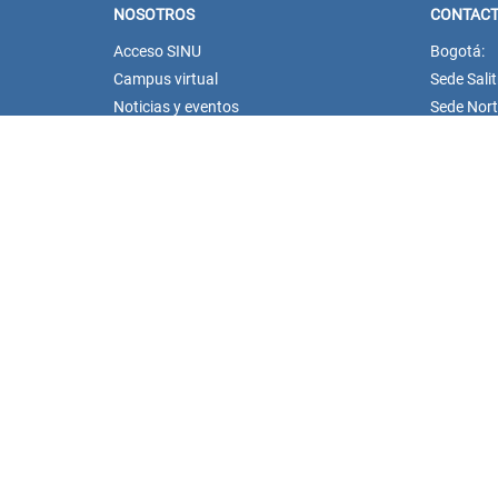
NOSOTROS
CONTAC
Acceso SINU
Bogotá:
Campus virtual
Sede Salit
Noticias y eventos
Sede Norte
Convocatorias Unisanitas
PBX: (60
Descargue de Certificados
unisanit
Calendario Académico 2026
Dirección 
notificac
Dirección 
bienestar
Dirección
unisanit
Dirección
Whatsapp
pregrado
cursosyd