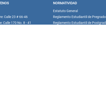
TENOS
NORMATIVIDAD
Estatuto General
re: Calle 23 # 66-46
Reglamento Estudiantil de Pregrado
: Calle 170 No. 8 - 41
Reglamento Estudiantil de Postgra
1) 5895377
Estatuto Profesoral
asteescucha@unisanitas.edu.co
Derechos pecuniarios
Política de Gestión y Seguridad de la
de notificaciones judiciales:
Información
ionesjudiciales@unisanitas.edu.co
Normatividad
de Bienestar Universitario:
PQRSF
universitario@unisanitas.edu.co
 de notificaciones PQRSF:
asteescucha@unisanitas.edu.co
 Oferta Académica: (601) 3905696
: 317 3654079
sypostgrados@unisanitas.edu.co
iplomados@unisanitas.edu.co