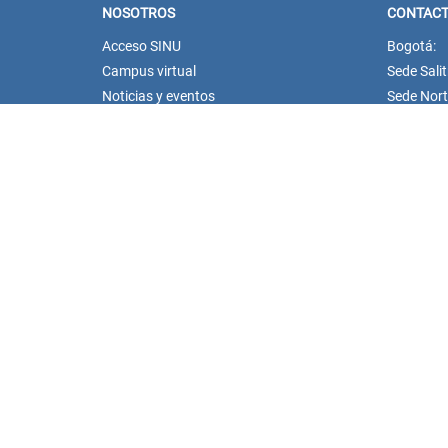
NOSOTROS
CONTAC
Acceso SINU
Bogotá:
Campus virtual
Sede Salit
Noticias y eventos
Sede Norte
Convocatorias Unisanitas
PBX: (60
Descargue de Certificados
unisanit
Calendario Académico 2026
Dirección 
notificac
Dirección 
bienestar
Dirección
unisanit
Dirección
Whatsapp
pregrado
cursosyd