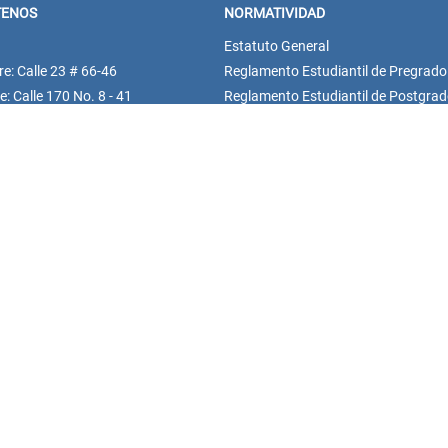
TENOS
NORMATIVIDAD
Estatuto General
re: Calle 23 # 66-46
Reglamento Estudiantil de Pregrado
: Calle 170 No. 8 - 41
Reglamento Estudiantil de Postgra
1) 5895377
Estatuto Profesoral
asteescucha@unisanitas.edu.co
Derechos pecuniarios
Política de Gestión y Seguridad de la
de notificaciones judiciales:
Información
ionesjudiciales@unisanitas.edu.co
Normatividad
de Bienestar Universitario:
PQRSF
universitario@unisanitas.edu.co
 de notificaciones PQRSF:
asteescucha@unisanitas.edu.co
 Oferta Académica: (601) 3905696
: 317 3654079
sypostgrados@unisanitas.edu.co
iplomados@unisanitas.edu.co