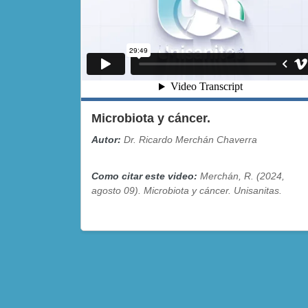
Microbiota y cáncer.
Autor:
Dr. Ricardo Merchán Chaverra
Como citar este video:
Merchán, R. (2024,
agosto 09). Microbiota y cáncer. Unisanitas.