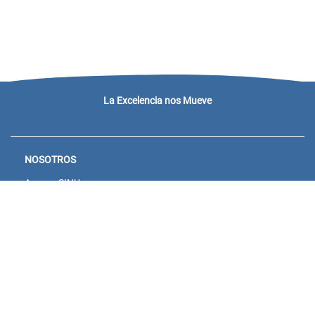
La Excelencia nos Mueve
NOSOTROS
Acceso SINU
Campus virtual
Noticias y eventos
Convocatorias Unisanitas
Descargue de Certificados
Calendario Académico 2026