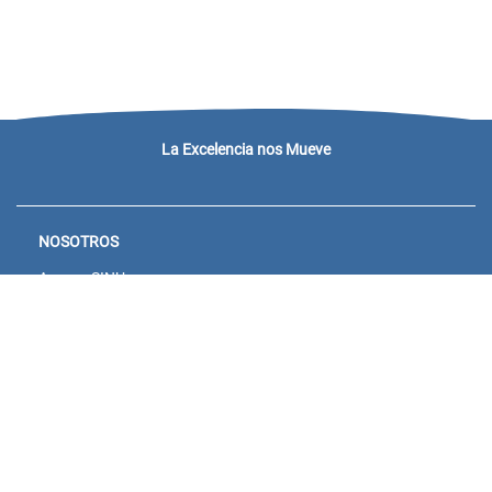
La Excelencia nos Mueve
NOSOTROS
Acceso SINU
Campus virtual
Noticias y eventos
Convocatorias Unisanitas
Descargue de Certificados
Calendario Académico 2026