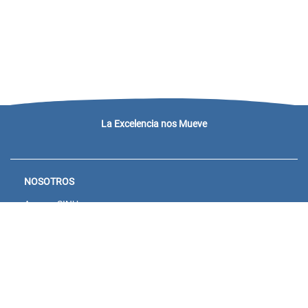
La Excelencia nos Mueve
NOSOTROS
Acceso SINU
Campus virtual
Noticias y eventos
Convocatorias Unisanitas
Descargue de Certificados
Calendario Académico 2026