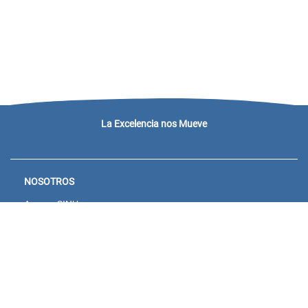
La Excelencia nos Mueve
NOSOTROS
Acceso SINU
Campus virtual
Noticias y eventos
Convocatorias Unisanitas
Descargue de Certificados
Calendario Académico 2026