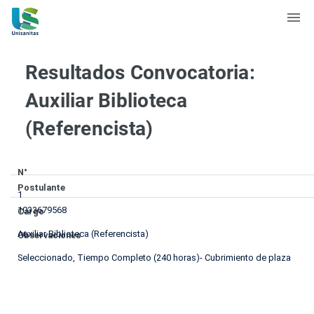
Resultados Convocatoria:
Auxiliar Biblioteca
(Referencista)
N°
Postulante
1
1033679568
Cargo
Auxiliar Biblioteca (Referencista)
Observaciones
Seleccionado, Tiempo Completo (240 horas)- Cubrimiento de plaza