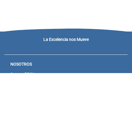
La Excelencia nos Mueve
NOSOTROS
Acceso SINU
Campus virtual
Noticias y eventos
Convocatorias Unisanitas
Descargue de Certificados
Calendario Académico 2026