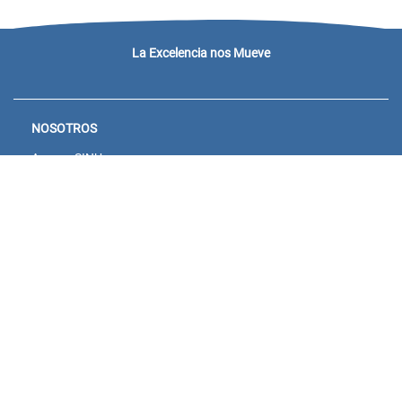
La Excelencia nos Mueve
NOSOTROS
Acceso SINU
Campus virtual
Noticias y eventos
Convocatorias Unisanitas
Descargue de Certificados
Calendario Académico 2026
CONTACTENOS
Bogotá: